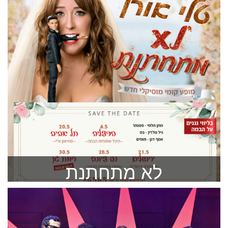
להזמנה >
לא מתחתנת
הכלה המיועדת ננעלת בחדר “חתן כלה”
להזמנה >