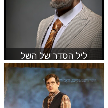
ליל הסדר של השל
סיפורו של הרב פרופ’ יהושע השל
להזמנה >