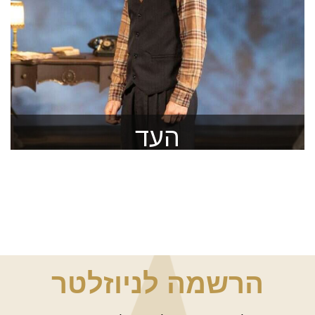
העד
״העד״ מביאה את סיפורו של אברהם סוצקבר
להזמנה >
הרשמה לניוזלטר