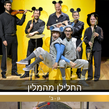
להזמנה >
החלילן מהמלין
גן - ב׳
הצגה זוכת ציון לשבח סל תרבות ארצי
להזמנה >