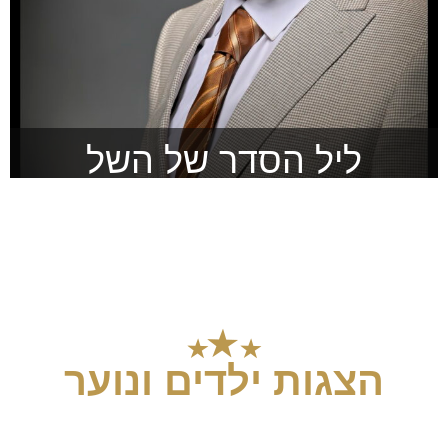
ליל הסדר של השל
סיפורו של הרב פרופ’ יהושע השל
להזמנה >
הצגות ילדים ונוער