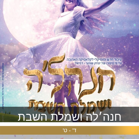
להזמנה >
חנה׳לה ושמלת השבת
ד' - ט'
סבתא חנה'לה מוצאת בביועדם את היומן האישי