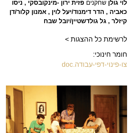
לוי גולן
שחקנים
פזית ירון -מינקובסקי , ניסו
כאביה , הדר דימנוד/יעל לוין , אמנון קלור/דן
קיזלר , גל גולדשטיין/יובל שבח
לרשימת כל ההצגות >
חומר חינוכי:
צו-פינוי-דפי-עבודה.doc