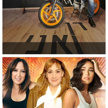
דן ואני
להזמנה >