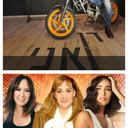
דן ואני
להזמנה >