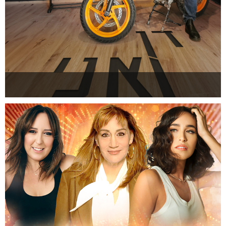
דן ואני
להזמנה >