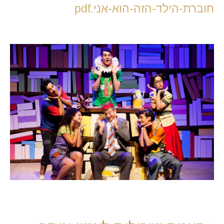
חוברת-הילד-הזה-הוא-אני.pdf