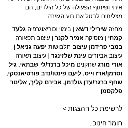
איתי ושיתוף הפעולה של כל הילדים, הם
מצליחים לבטל את רוע הגזירה.
מחזה
שירילי דשא
| בימוי וכוריאוגרפיה
גלעד
קמחי
| מוסיקה
אמיר לקנר
| עיצוב תפאורה
במבי פרידמן עיצוב
תלבושות
יפעה גניאל
|
עיצוב אביזרים
עינת שלזינגר
| עיצוב תאורה
אורי מורג
שחקנים
מיכל ברנד/לי שבתאי, גיל
וסרמן/ארז וייס, ליעם פינטו/נדב פורטיאנסקי,
שחף ברגר/עדן גולדמן, אבירם קליך, אלינור
פלקסמן
לרשימת כל ההצגות >
חומר חינוכי: