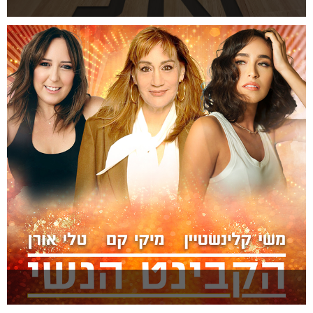
דן ואני
להזמנה >
הקבינט הנשי