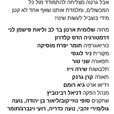
אבל גרטה מצליחה להתמודד מול כל
המכשולים, ומלמדת אותנו שאף אחד לא קטן
מידי בשביל לעשות שינוי!
מחזה
שלומית ארנון בר לב וליאת פישמן לני
דרמטורגיה הדס קלדרון
כוריאוגרפיה
תומר יפרח מוסיקה
מקורית
ניר לוגסי
תפאורה
שני טור
תלבושות
שירה וייז
תאורה
קרן גרנק
וידיאו ארט
גיא רומם
מנהל הפקה
דניאל רבינוביץ
שחקנים
סופי נוזי‘קוב/ליאור בן יהודה, נועה
גול/מירי זהבי, נועה כדריה, רועי וינברג/תומר