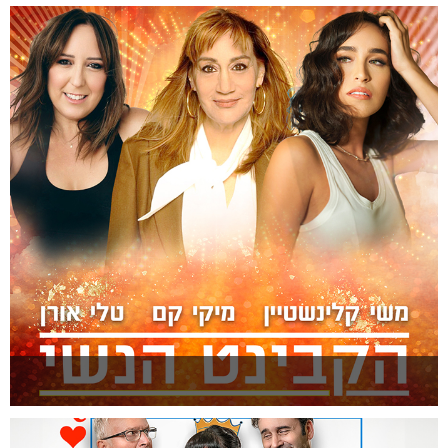
דן ואני
להזמנה >
הקבינט הנשי