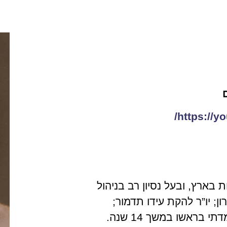
https://yo
בות בארץ, ובעל נסיון רב בניהול
; יו”ר להקת עידו תדמור;
הקמתי את איגוד אל”ה (איגוד לאמנויות הבמה) ועמדתי בראשו במשך 14 שנה.